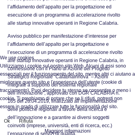
l’affidamento dell’appalto per la progettazione ed
esecuzione di un programma di accelerazione rivolto
alle startup innovative operanti in Regione Calabria.
Avviso pubblico per manifestazione d’interesse per
l’affidamento dell’appalto per la progettazione e
l’esecuzione di un programma di accelerazione rivolto
We use cookies
alle startup innovative operanti in Regione Calabria, in
Utilizziamo i cookie sul nostro sito Web. Alcuni di essi sono
connessione con il Piano di Azione del Progetto
essenziali per il funzionamento del sito, mentre altri ci aiutano a
Strategico Regionale “CalabriaInnova” – Azioni
migliorare questo sito e l'esperienza dell'utente (cookie di
integrate a supporto del sistema regionale
tracciamento). Puoi decidere tu stesso se consentire o meno i
dell’innovazione”, approvato con DGR CALABRIA n.
cookie. Ti preghiamo di notare che se li rifiuti, potresti non
165 del 26.04.2019, finalizzato all’implementazione
essere in grado di utilizzare tutte le funzionalità del sito.
delle politiche regionali a favore della ricerca e
dell’innovazione e a garantire ai diversi soggetti
Ok
Rifiuta
coinvolti (imprese, università, enti di ricerca, ecc.)
Maggiori informazioni
l’erogazione di servizi di qualità.